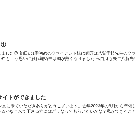
と①
ました😊 初日の1番初めのクライアント様は師匠ほ八賀千枝先生のク
💕 という思いに触れ施術中は胸が熱くなりました 私自身も去年八賀先生の
サイトができました
を見に来ていただきありがとうございます。去年2023年の9月から準備
るかな？来て下さる方にはどうなってもらいたいかな？私ができること、