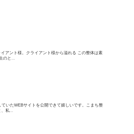
ライアント様。クライアント様から溢れる この整体は素
と...
していたWEBサイトを公開できて嬉しいです。こまち整
私...