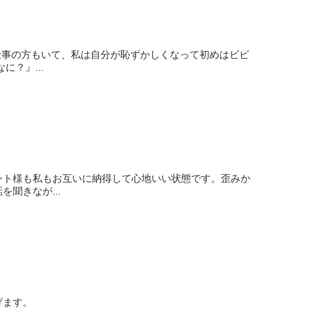
仕事の方もいて、私は自分が恥ずかしくなって初めはビビ
？』...
ント様も私もお互いに納得して心地いい状態です。歪みか
聞きなが...
げます。