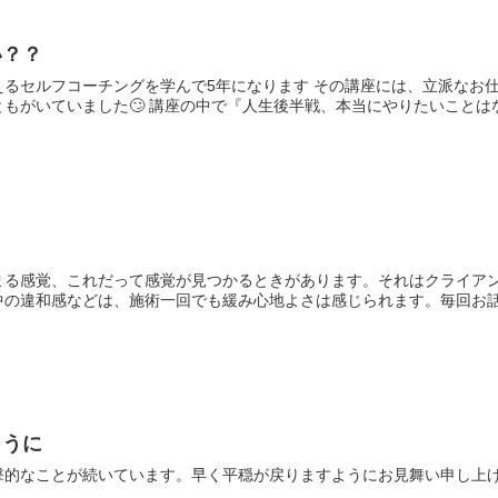
い？？
えるセルフコーチングを学んで5年になります その講座には、立派なお
もがいていました🙄 講座の中で『人生後半戦、本当にやりたいことはなに
まる感覚、これだって感覚が見つかるときがあります。それはクライア
の違和感などは、施術一回でも緩み心地よさは感じられます。毎回お話を
ように
撃的なことが続いています。早く平穏が戻りますようにお見舞い申し上