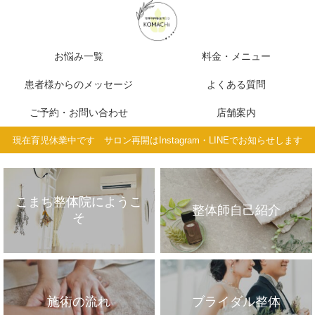
お悩み一覧
料金・メニュー
患者様からのメッセージ
よくある質問
ご予約・お問い合わせ
店舗案内
現在育児休業中です サロン再開はInstagram・LINEでお知らせします
こまち整体院にようこ
整体師自己紹介
そ
施術の流れ
ブライダル整体