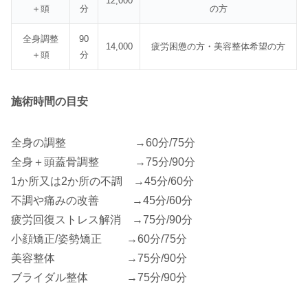
12,000
＋頭
分
の方
全身調整
90
14,000
疲労困憊の方・美容整体希望の方
＋頭
分
施術時間の目安
全身の調整 →60分/75分
全身＋頭蓋骨調整 →75分/90分
1か所又は2か所の不調 →45分/60分
不調や痛みの改善 →45分/60分
疲労回復ストレス解消 →75分/90分
小顔矯正/姿勢矯正 →60分/75分
美容整体 →75分/90分
ブライダル整体 →75分/90分