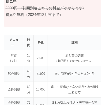
初見料
2000円 (初回別途こちらの料金がかかります)
初見料無料（2024年12月末まで）
メニュ
時
料金
詳細
ー
間
肩首
15
肩と首の調整
2,500
お試し
分
（初回限りおためしコース）
45
部分調整
８,000
辛い箇所が1か所または2か所
分
60
肩こり腰痛など辛い箇所が3か所以
全身調整
10,000
分
上ある方
全身調整
75
疲れが気になる方・美容整体希望