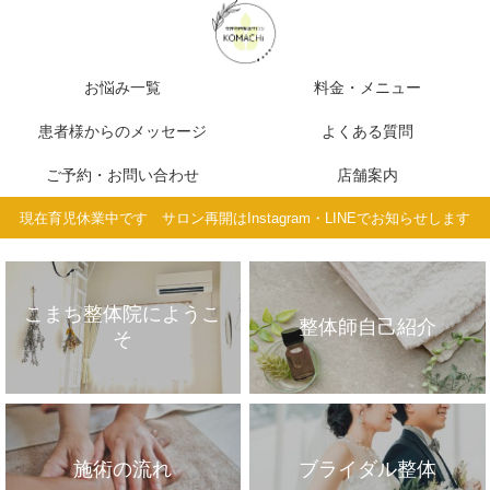
お悩み一覧
料金・メニュー
患者様からのメッセージ
よくある質問
ご予約・お問い合わせ
店舗案内
現在育児休業中です サロン再開はInstagram・LINEでお知らせします
こまち整体院にようこ
整体師自己紹介
そ
施術の流れ
ブライダル整体