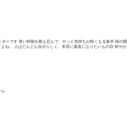
日カレンダーです 寒い時期を耐え忍んで、やっと気持ちが軽くなる春🌸 
よね。 人はどんどん自分らしく、本音に素直になりたいもの😌 軽やか..
から