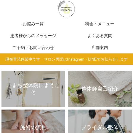
お悩み一覧
料金・メニュー
患者様からのメッセージ
よくある質問
ご予約・お問い合わせ
店舗案内
現在育児休業中です サロン再開はInstagram・LINEでお知らせします
こまち整体院にようこ
整体師自己紹介
そ
施術の流れ
ブライダル整体